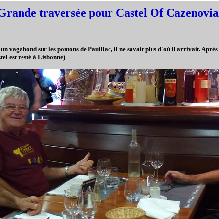
Grande traversée pour Castel Of Cazenovia
n vagabond sur les pontons de Pauillac, il ne savait plus d'où il arrivait. Après
stel est resté à Lisbonne)