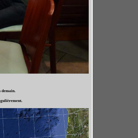
ns demain.
égulièrement.