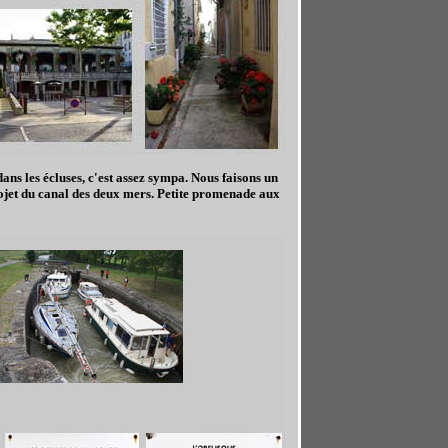
ns les écluses, c'est assez sympa. Nous faisons un
ojet du canal des deux mers. Petite promenade aux